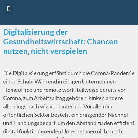
Referenten 2026
Vorträge 2026
Digitalisierung der
Gesundheitswirtschaft: Chancen
nutzen, nicht verspielen
Die Digitalisierung erfährt durch die Corona-Pandemie
einen Schub. Während in einigen Unternehmen
Homeoffice und remote work, teilweise bereits vor
Corona, zum Arbeitsalltag gehören, hinken andere
allerdings nach wie vor hinterher. Vor allem im
öffentlichen Sektor besteht ein dringender Nachhol-
und Handlungsbedarf, um den Abstand zu den effizient
digital funktionierenden Unternehmen nicht noch