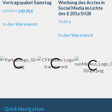
Vortragspaket Samstag
Werbung des Arztes in
Social Media im Lichte
299,96
€
249,98
€
des § 201a StGB
74,99
€
In den Warenkorb
In den Warenkorb
Quick Navigation