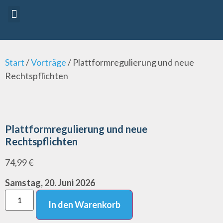
Referenten 2026
Vorträge 2026
Start
/
Vorträge
/ Plattformregulierung und neue
Rechtspflichten
Plattformregulierung und neue
Rechtspflichten
74,99
€
Samstag, 20. Juni 2026
In den Warenkorb