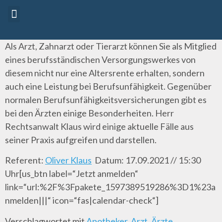
Referenten 2026
Vorträge 2026
Als Arzt, Zahnarzt oder Tierarzt können Sie als Mitglied
eines berufsständischen Versorgungswerkes von
diesem nicht nur eine Altersrente erhalten, sondern
auch eine Leistung bei Berufsunfähigkeit. Gegenüber
normalen Berufsunfähigkeitsversicherungen gibt es
bei den Ärzten einige Besonderheiten. Herr
Rechtsanwalt Klaus wird einige aktuelle Fälle aus
seiner Praxis aufgreifen und darstellen.
Referent:
Oliver Klaus
Datum: 17.09.2021 // 15:30
Uhr[us_btn label=“Jetzt anmelden“
link=“url:%2F%3Fpakete_1597389519286%3D1%23a
nmelden|||“ icon=“fas|calendar-check“]
Verschlagwortet mit
Apotheker
,
Arzt
,
Ärzte
,